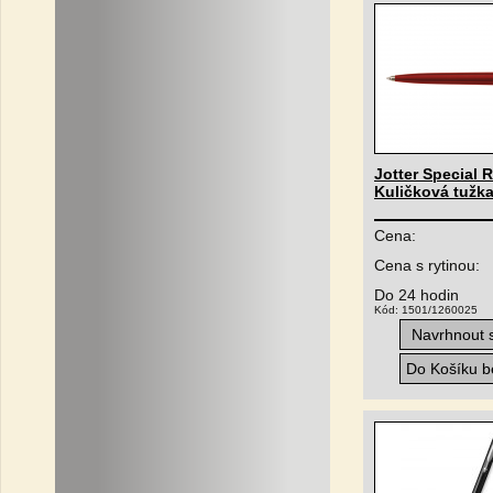
Jotter Special R
Kuličková tužk
Cena:
Cena s rytinou:
Do 24 hodin
Kód: 1501/1260025
Navrhnout s
Do Košíku be