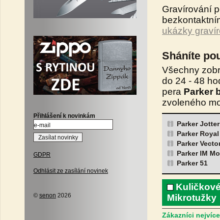
Gravírování 
bezkontaktní
ukázky gravír
Sháníte po
Všechny zobr
do 24 - 48 ho
pera
Parker b
zvoleného mo
Přihlášení k novinkám
Parker Jotte
Parker Royal
Parker Vecto
Parker IM M
GDPR
Parker 51
Odhlásit ze zasílání novinek
Kuličkové
©
senon
2026
Mikrotužky
Zákazníci nejvíce