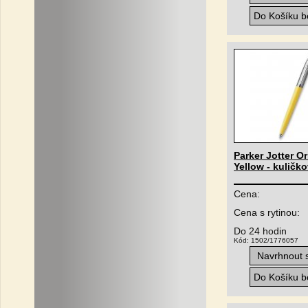
Do Košíku be
Parker Jotter Or
Yellow - kuličk
Cena:
Cena s rytinou:
Do 24 hodin
Kód: 1502/1776057
Navrhnout s
Do Košíku be