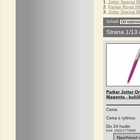
1.
Jotter Special B
2.
Parker Royal IM
3.
Jotter Special B
Seřadit
Strana 1/13
Parker Jotter Or
Magenta - kulič
Cena:
Cena s rytinou:
Do 24 hodin
Kód: 1502/1775999
Navrhnout s