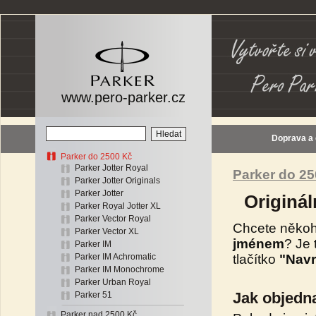
www.pero-parker.cz
Doprava a
Parker do 2500 Kč
Parker Jotter Royal
Parker do 2
Parker Jotter Originals
Parker Jotter
Originál
Parker Royal Jotter XL
Parker Vector Royal
Chcete někoh
Parker Vector XL
jménem
? Je 
Parker IM
tlačítko
"Navr
Parker IM Achromatic
Parker IM Monochrome
Parker Urban Royal
Jak objedna
Parker 51
Parker nad 2500 Kč