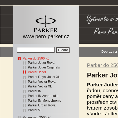
www.pero-parker.cz
Doprava a
Parker do 2500 Kč
Parker Jotter Royal
Parker do 25
Parker Jotter Originals
Parker Jotter
Parker Jo
Parker Royal Jotter XL
Parker Vector Royal
Parker Jotter
Parker Vector XL
řadou, oceňov
Parker IM
poměr ceny a
Parker IM Achromatic
Parker IM Monochrome
prostřednictv
Parker Urban Royal
tvarem zosobň
Parker 51
všude - Jotte
Parker nad 2500 Kč