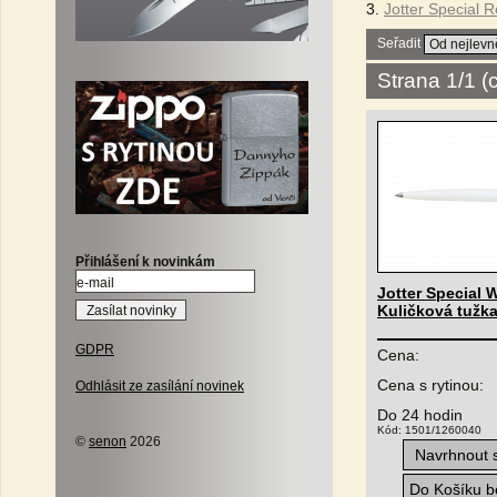
3.
Jotter Special R
Seřadit
Strana 1/1 
Přihlášení k novinkám
Jotter Special W
Kuličková tužk
GDPR
Cena:
Cena s rytinou:
Odhlásit ze zasílání novinek
Do 24 hodin
Kód: 1501/1260040
©
senon
2026
Navrhnout s
Do Košíku be