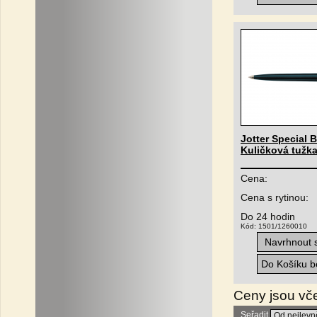
Jotter Special B
Kuličková tužk
Cena:
Cena s rytinou:
Do 24 hodin
Kód: 1501/1260010
Navrhnout s
Do Košíku be
Ceny jsou vč
Seřadit