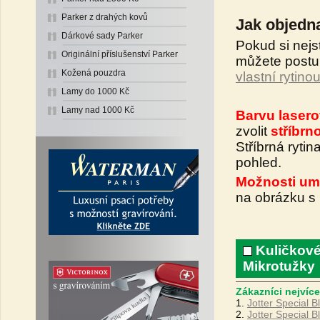
Parker z drahých kovů
Jak objedna
Dárkové sady Parker
Pokud si nejs
Originální příslušenství Parker
můžete postu
Kožená pouzdra
vlastní rytino
Lamy do 1000 Kč
Lamy nad 1000 Kč
Barvu lasero
zvolit
stříbrn
Stříbrná rytin
pohled.
Možnosti umí
na obrázku 
Kuličkové
Mikrotužky
Zákazníci nejvíce
1.
Jotter Special B
2.
Jotter Special B