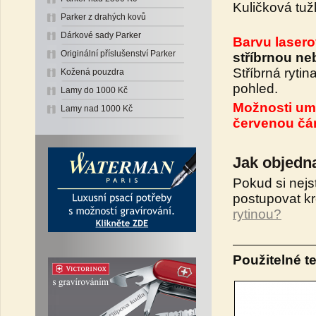
Kuličková tu
Parker z drahých kovů
Dárkové sady Parker
Barvu lasero
Originální příslušenství Parker
stříbrnou ne
Stříbrná rytin
Kožená pouzdra
pohled.
Lamy do 1000 Kč
Možnosti umí
Lamy nad 1000 Kč
červenou čá
Jak objedna
Pokud si nejst
postupovat k
rytinou?
Použitelné t