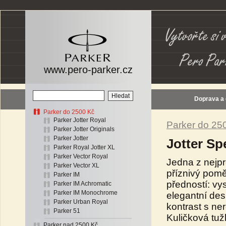
www.pero-parker.cz
Doprava a
Parker do 2500 Kč
Parker Jotter Royal
Parker do 25
Parker Jotter Originals
Parker Jotter
Jotter Sp
Parker Royal Jotter XL
Parker Vector Royal
Jedna z nejp
Parker Vector XL
příznivý pomě
Parker IM
předností: vy
Parker IM Achromatic
Parker IM Monochrome
elegantní des
Parker Urban Royal
kontrast s ne
Parker 51
Kuličková tu
Parker nad 2500 Kč