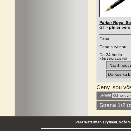
Parker Royal S
GT - plnicí per
Cena:
Cena s rytinou:
Do 24 hodin
Kód: 1502/5131495
Navrhnout s
Do Košíku be
Ceny jsou vč
Seřadit
Strana 1/2 
Pera Waterman s rytinou
,
Nože Vi