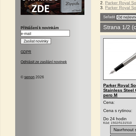
2.
Parker Royal Son
3.
Parker Royal Son
Seřadit
Strana 1/2 
Přihlášení k novinkám
GDPR
Odhlásit ze zasílání novinek
©
senon
2026
Parker Royal S
Stainless Steel 
pero M
Cena:
Cena s rytinou:
Do 24 hodin
Kód: 1502/5131510
Navrhnout s