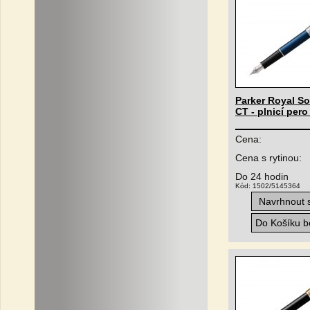
Parker Royal S
CT - plnicí pero
Cena:
Cena s rytinou:
Do 24 hodin
Kód: 1502/5145364
Navrhnout s
Do Košíku be