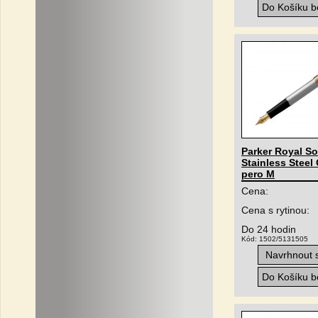
Do Košíku be
Parker Royal S
Stainless Steel 
pero M
Cena:
Cena s rytinou:
Do 24 hodin
Kód: 1502/5131505
Navrhnout s
Do Košíku be