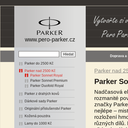
www.pero-parker.cz
Doprava a
Parker do 2500 Kč
Parker nad 2
Parker nad 2500 Kč
Parker Sonnet Royal
Parker S
Parker Sonnet Premium
Parker Duofold Royal
Nadčasová e
Parker z drahých kovů
rozmanité pov
Dárkové sady Parker
značky Parke
Originální příslušenství Parker
nejlépe – mis
rozložení hmo
Kožená pouzdra
různých dílů
Lamy do 1000 Kč