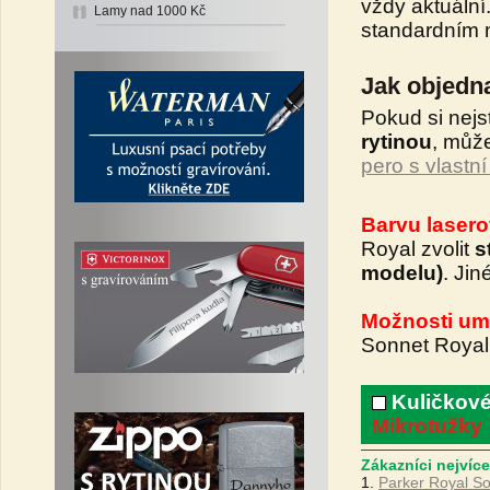
vždy aktuální.
Lamy nad 1000 Kč
standardním n
Jak objedna
Pokud si nejs
rytinou
, můž
pero s vlastní
Barvu lasero
Royal zvolit
s
modelu)
. Jin
Možnosti umí
Sonnet Royal
Kuličkové
Mikrotužky
Zákazníci nejvíce
1.
Parker Royal So