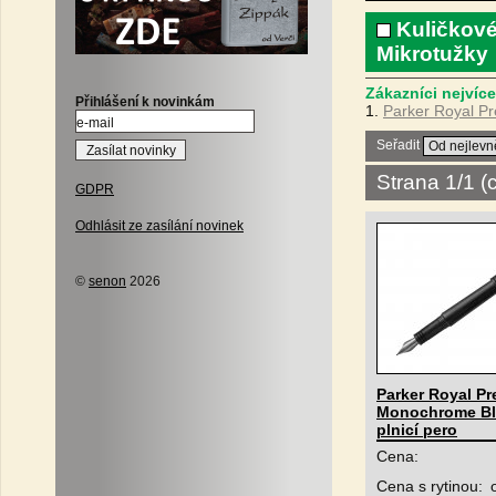
Kuličkové
Mikrotužky
Zákazníci nejvíce
Přihlášení k novinkám
1.
Parker Royal Pr
Seřadit
Strana 1/1 
GDPR
Odhlásit ze zasílání novinek
©
senon
2026
Parker Royal Pr
Monochrome Bl
plnicí pero
Cena:
Cena s rytinou: