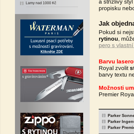
a střízlivý st
Lamy nad 1000 Kč
propisku nebo 
Jak objedna
Pokud si nejs
rytinou
, můž
pero s vlastní
Barvu lasero
Royal zvolit
s
barvy textu ne
Možnosti umí
Premier Roya
Parker Sonne
Parker Ingen
Parker Premi