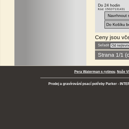
Do 24 hodin
Kód: 1502/7131431
Navrhnout s
Do Košíku be
Ceny jsou vč
Seřadit
Strana 1/1 
Pera Waterman s rytinou
,
Nože Vi
Prodej a gravírování psací potřeby Parker - INTER