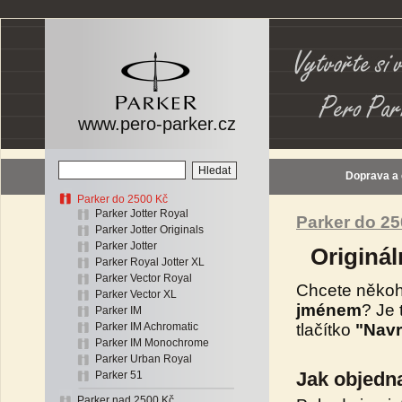
www.pero-parker.cz
Doprava a
Parker do 2500 Kč
Parker Jotter Royal
Parker do 2
Parker Jotter Originals
Parker Jotter
Originál
Parker Royal Jotter XL
Parker Vector Royal
Chcete někoh
Parker Vector XL
jménem
? Je 
Parker IM
tlačítko
"Navr
Parker IM Achromatic
Parker IM Monochrome
Parker Urban Royal
Jak objedna
Parker 51
Parker nad 2500 Kč