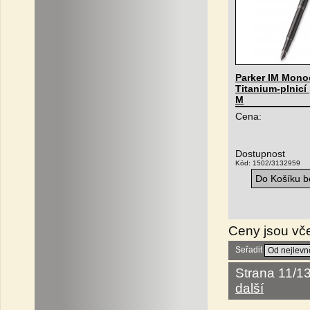
Parker IM Mon
Titanium-plnicí 
M
Cena:
Dostupnost
Kód: 1502/3132959
Do Košíku be
Ceny jsou vč
Seřadit
Strana 11/1
další