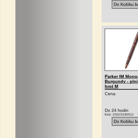
Do Košíku be
Parker IM Mon
Burgundy - plni
hrot M
Cena:
Do 24 hodin
Kód: 1502/3190512
Do Košíku be