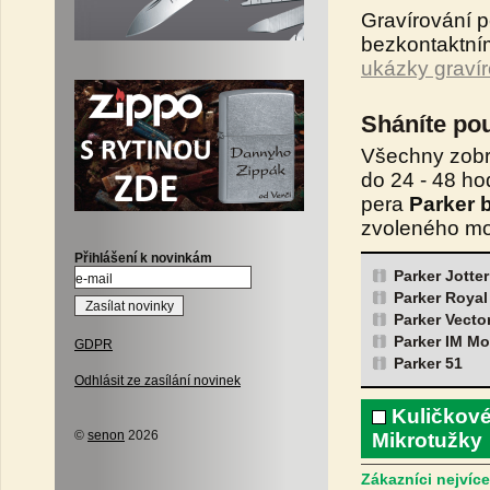
Gravírování 
bezkontaktní
ukázky gravír
Sháníte po
Všechny zobr
do 24 - 48 ho
pera
Parker b
zvoleného mo
Přihlášení k novinkám
Parker Jotte
Parker Royal
Parker Vecto
Parker IM M
GDPR
Parker 51
Odhlásit ze zasílání novinek
Kuličkové
©
senon
2026
Mikrotužky
Zákazníci nejvíce