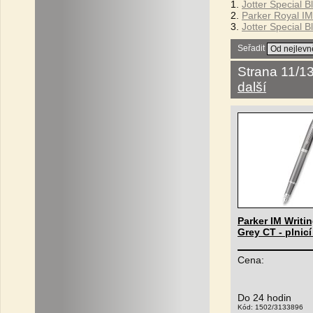
1.
Jotter Special B
2.
Parker Royal IM
3.
Jotter Special B
Seřadit
Strana 11/1
další
Parker IM Writin
Grey CT - plnicí
Cena:
Do 24 hodin
Kód: 1502/3133896