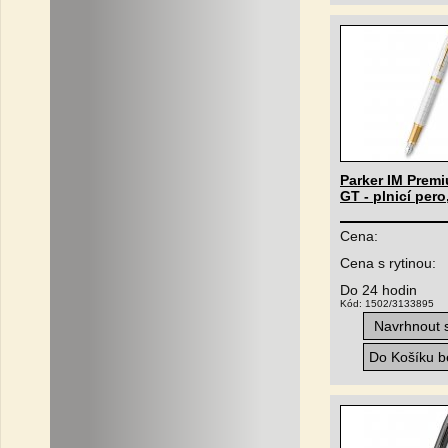
Parker IM Premi
GT - plnicí pero
Cena:
Cena s rytinou:
Do 24 hodin
Kód: 1502/3133895
Navrhnout s
Do Košíku be