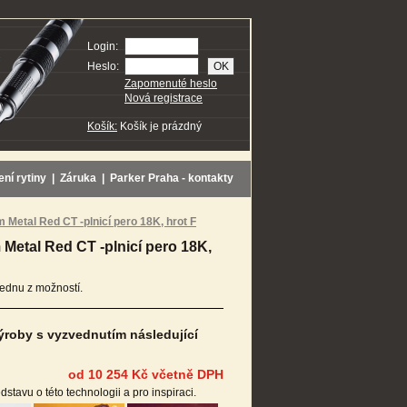
Login:
Heslo:
Zapomenuté heslo
Nová registrace
Košík:
Košík je prázdný
ení rytiny
|
Záruka
|
Parker Praha - kontakty
Metal Red CT -plnicí pero 18K, hrot F
 Metal Red CT -plnicí pero 18K,
ednu z možností.
ýroby s vyzvednutím následující
od 10 254 Kč včetně DPH
tavu o této technologii a pro inspiraci.